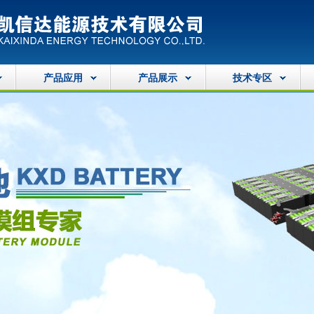
产品应用
产品展示
技术专区