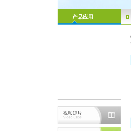
产品应用
AGV RGV应用
电动车应用
道路照明应用
电力储能应用
通信工程应用
轨道交通应用
其它领域应用
成功案例
视频短片
Video Clips