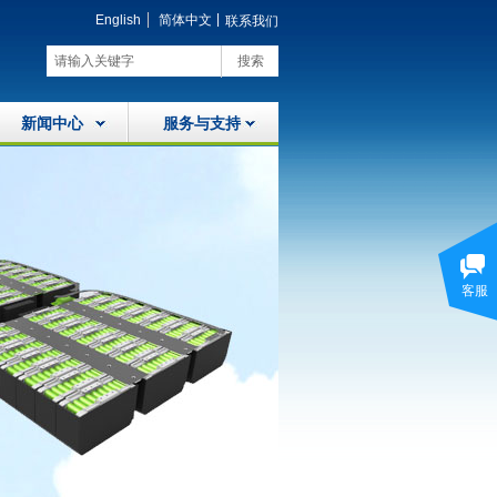
|
English
简体中文
联系我们
搜索
新闻中心
服务与支持
客服