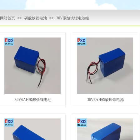
网站首页
>>
磷酸铁锂电池
>>
36V磷酸铁锂电池组
36V6AH磷酸铁锂电池
36V8AH磷酸铁锂电池