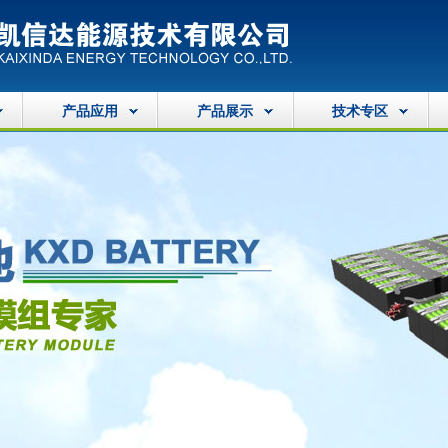
产品应用
产品展示
技术专区