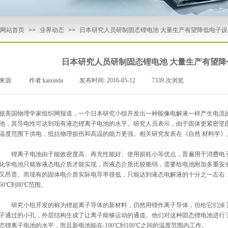
网站首页
>>
业界动态
>>
日本研究人员研制固态锂电池 大量生产有望降低电子设
日本研究人员研制固态锂电池 大量生产有望降
来源:
|
作者:
kaixinda
|
发布时间:
2016-05-12
|
7339
次浏览
|
据美国物理学家组织网报道，一个日本研究小组开发出一种能像电解液一样产生电流
池，其导电性可达到现有液态锂离子电池的水平。研究人员表示，由于固体更紧密坚
温度范围下供电，抵抗物理损伤和高温的能力更强。相关研究发表在《自然 材料学》
锂离子电池由于能效密度高、再充性能好、使用损耗小等优点，普遍用于消费电子
化学电池只能靠液态电介质才能实现，而液态介质比较脆弱，需要给电池附加多重安
又昂贵。而现有的固体电介质实际电导率很低，只能达到液态电解液的十分之一左右
50℃到80℃范围。
研究小组开发的称为锂超离子导体的新材料，仍然用锂作离子导体，但给它们涂了
子通过的小孔，外层结构生成了让离子能够运动的通道。他们对这种固态锂电池进行
态锂离子电池的水平，而且新电池能在-100℃到100℃之间的温度范围内工作。